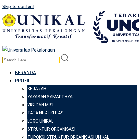
Skip to content
BERANDA
PROFIL
SEJARAH
YAYASAN SAMARTHYA
VISI DAN MISI
TATA NILAI IKHLAS
LOGO UNIKAL
STRUKTUR ORGANISASI
TUPOKSI STRUKTUR ORGANISASI UNIKAL