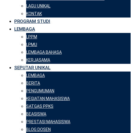
LAGU UNIKAL
KONTAK
PROGRAM STUDI
LEMBAGA
LPPM
LPMU
LEMBAGA BAHASA
KERJASAMA
SEPUTAR UNIKAL
LEMBAGA
BERITA
PENGUMUMAN
KEGIATAN MAHASISWA
SATGAS PPKS
BEASISWA
PRESTASI MAHASISWA
BLOG DOSEN