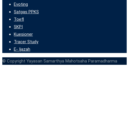
Evoting
Satgas PPKS
Toefl
SKPI
Kuesioner
Tracer Study
E- Ijazah
© Copyright Yayasan Samarthya Mahotsaha Paramadharma