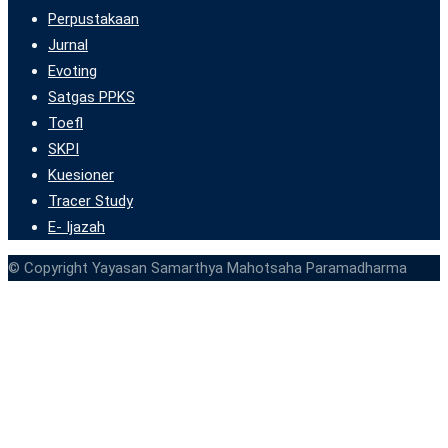
Perpustakaan
Jurnal
Evoting
Satgas PPKS
Toefl
SKPI
Kuesioner
Tracer Study
E- Ijazah
© Copyright Yayasan Samarthya Mahotsaha Paramadharma