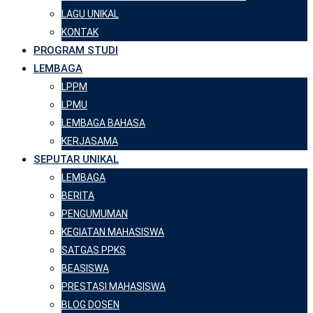
LAGU UNIKAL
KONTAK
PROGRAM STUDI
LEMBAGA
LPPM
LPMU
LEMBAGA BAHASA
KERJASAMA
SEPUTAR UNIKAL
LEMBAGA
BERITA
PENGUMUMAN
KEGIATAN MAHASISWA
SATGAS PPKS
BEASISWA
PRESTASI MAHASISWA
BLOG DOSEN