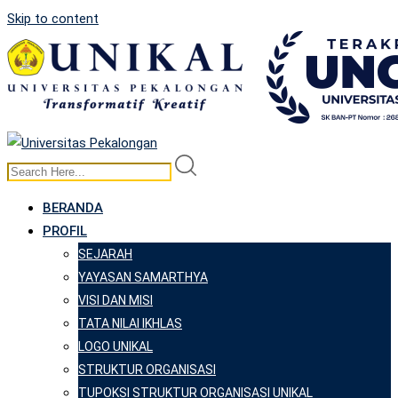
Skip to content
BERANDA
PROFIL
SEJARAH
YAYASAN SAMARTHYA
VISI DAN MISI
TATA NILAI IKHLAS
LOGO UNIKAL
STRUKTUR ORGANISASI
TUPOKSI STRUKTUR ORGANISASI UNIKAL