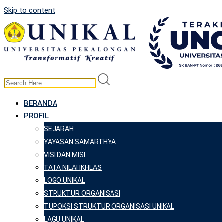
Skip to content
BERANDA
PROFIL
SEJARAH
YAYASAN SAMARTHYA
VISI DAN MISI
TATA NILAI IKHLAS
LOGO UNIKAL
STRUKTUR ORGANISASI
TUPOKSI STRUKTUR ORGANISASI UNIKAL
LAGU UNIKAL