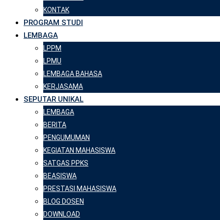
KONTAK
PROGRAM STUDI
LEMBAGA
LPPM
LPMU
LEMBAGA BAHASA
KERJASAMA
SEPUTAR UNIKAL
LEMBAGA
BERITA
PENGUMUMAN
KEGIATAN MAHASISWA
SATGAS PPKS
BEASISWA
PRESTASI MAHASISWA
BLOG DOSEN
DOWNLOAD