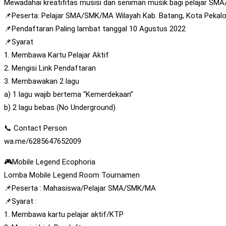
Mewadahai kreatifitas musisi dan seniman musik bagi pelajar SM
📌Peserta: Pelajar SMA/SMK/MA Wilayah Kab. Batang, Kota Pekal
📌Pendaftaran Paling lambat tanggal 10 Agustus 2022
📌Syarat
1. Membawa Kartu Pelajar Aktif
2. Mengisi Link Pendaftaran
3. Membawakan 2 lagu
a) 1 lagu wajib bertema “Kemerdekaan”
b) 2 lagu bebas (No Underground)
📞 Contact Person
wa.me/6285647652009
🎮Mobile Legend Ecophoria
Lomba Mobile Legend Room Tournamen
📌Peserta : Mahasiswa/Pelajar SMA/SMK/MA
📌Syarat :
1. Membawa kartu pelajar aktif/KTP