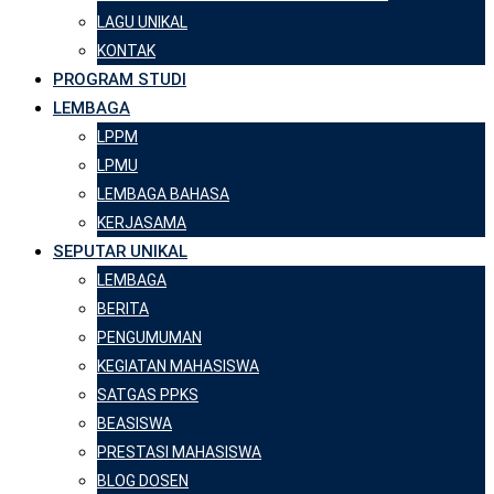
LAGU UNIKAL
KONTAK
PROGRAM STUDI
LEMBAGA
LPPM
LPMU
LEMBAGA BAHASA
KERJASAMA
SEPUTAR UNIKAL
LEMBAGA
BERITA
PENGUMUMAN
KEGIATAN MAHASISWA
SATGAS PPKS
BEASISWA
PRESTASI MAHASISWA
BLOG DOSEN