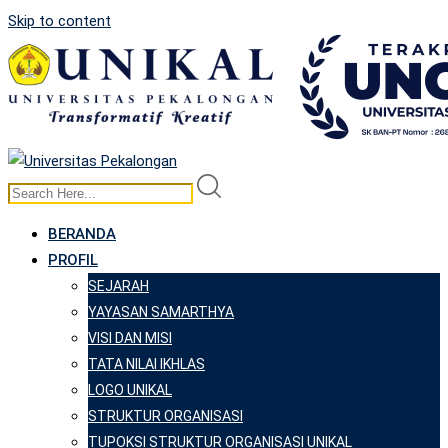
Skip to content
BERANDA
PROFIL
SEJARAH
YAYASAN SAMARTHYA
VISI DAN MISI
TATA NILAI IKHLAS
LOGO UNIKAL
STRUKTUR ORGANISASI
TUPOKSI STRUKTUR ORGANISASI UNIKAL