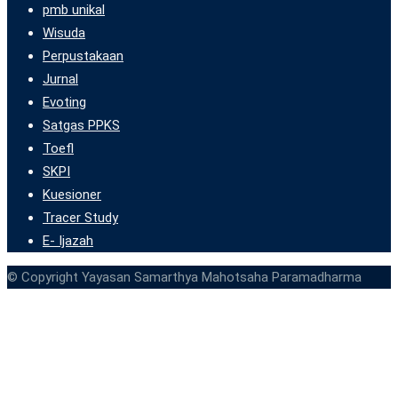
pmb unikal
Wisuda
Perpustakaan
Jurnal
Evoting
Satgas PPKS
Toefl
SKPI
Kuesioner
Tracer Study
E- Ijazah
© Copyright Yayasan Samarthya Mahotsaha Paramadharma