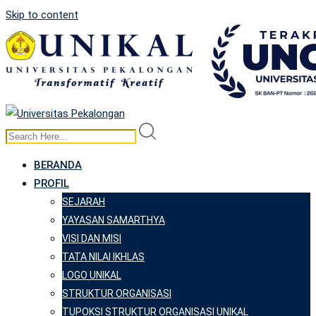
Skip to content
BERANDA
PROFIL
SEJARAH
YAYASAN SAMARTHYA
VISI DAN MISI
TATA NILAI IKHLAS
LOGO UNIKAL
STRUKTUR ORGANISASI
TUPOKSI STRUKTUR ORGANISASI UNIKAL