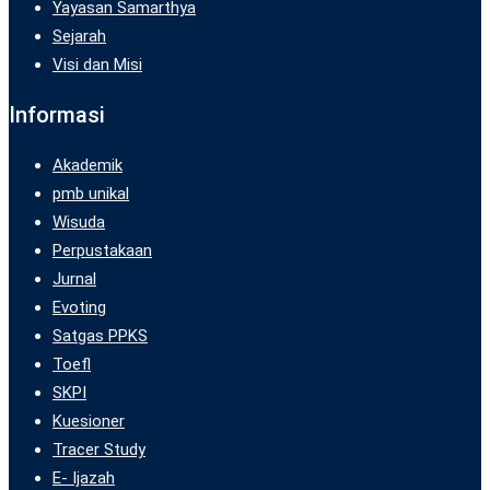
Yayasan Samarthya
Sejarah
Visi dan Misi
Informasi
Akademik
pmb unikal
Wisuda
Perpustakaan
Jurnal
Evoting
Satgas PPKS
Toefl
SKPI
Kuesioner
Tracer Study
E- Ijazah