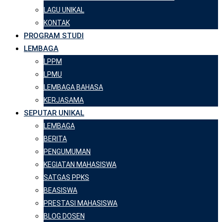
LAGU UNIKAL
KONTAK
PROGRAM STUDI
LEMBAGA
LPPM
LPMU
LEMBAGA BAHASA
KERJASAMA
SEPUTAR UNIKAL
LEMBAGA
BERITA
PENGUMUMAN
KEGIATAN MAHASISWA
SATGAS PPKS
BEASISWA
PRESTASI MAHASISWA
BLOG DOSEN