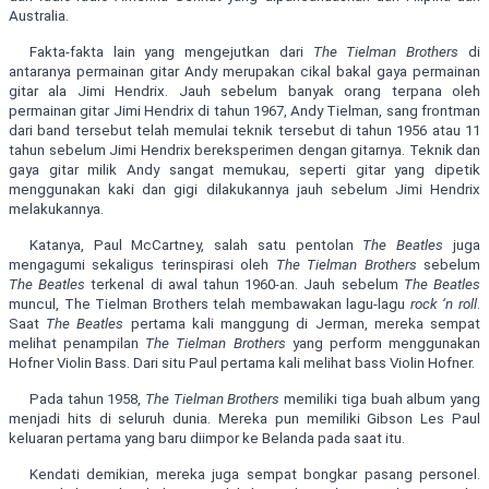
Australia.
Fakta-fakta lain yang mengejutkan dari
The Tielman Brothers
di
antaranya permainan gitar Andy merupakan cikal bakal gaya permainan
gitar ala Jimi Hendrix. Jauh sebelum banyak orang terpana oleh
permainan gitar Jimi Hendrix di tahun 1967, Andy Tielman, sang frontman
dari band tersebut telah memulai teknik tersebut di tahun 1956 atau 11
tahun sebelum Jimi Hendrix bereksperimen dengan gitarnya. Teknik dan
gaya gitar milik Andy sangat memukau, seperti gitar yang dipetik
menggunakan kaki dan gigi dilakukannya jauh sebelum Jimi Hendrix
melakukannya.
Katanya, Paul McCartney, salah satu pentolan
The Beatles
juga
mengagumi sekaligus terinspirasi oleh
The Tielman Brothers
sebelum
The Beatles
terkenal di awal tahun 1960-an. Jauh sebelum
The Beatles
muncul, The Tielman Brothers telah membawakan lagu-lagu
rock ‘n roll
.
Saat
The Beatles
pertama kali manggung di Jerman, mereka sempat
melihat penampilan
The Tielman Brothers
yang perform menggunakan
Hofner Violin Bass. Dari situ Paul pertama kali melihat bass Violin Hofner.
Pada tahun 1958,
The Tielman Brothers
memiliki tiga buah album yang
menjadi hits di seluruh dunia. Mereka pun memiliki Gibson Les Paul
keluaran pertama yang baru diimpor ke Belanda pada saat itu.
Kendati demikian, mereka juga sempat bongkar pasang personel.