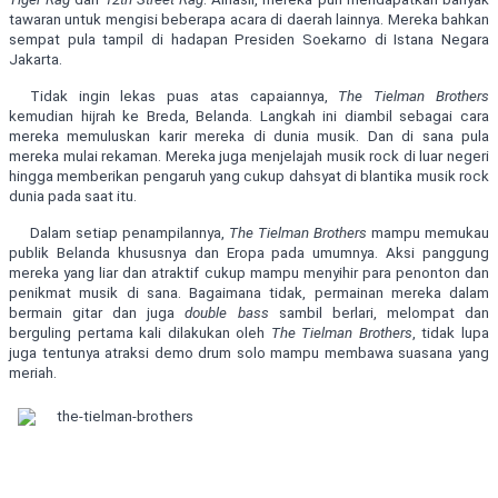
tawaran untuk mengisi beberapa acara di daerah lainnya. Mereka bahkan
sempat pula tampil di hadapan Presiden Soekarno di Istana Negara
Jakarta.
Tidak ingin lekas puas atas capaiannya,
The Tielman Brothers
kemudian hijrah ke Breda, Belanda. Langkah ini diambil sebagai cara
mereka memuluskan karir mereka di dunia musik. Dan di sana pula
mereka mulai rekaman. Mereka juga menjelajah musik rock di luar negeri
hingga memberikan pengaruh yang cukup dahsyat di blantika musik rock
dunia pada saat itu.
Dalam setiap penampilannya,
The Tielman Brothers
mampu memukau
publik Belanda khususnya dan Eropa pada umumnya. Aksi panggung
mereka yang liar dan atraktif cukup mampu menyihir para penonton dan
penikmat musik di sana. Bagaimana tidak, permainan mereka dalam
bermain gitar dan juga
double bass
sambil berlari, melompat dan
berguling pertama kali dilakukan oleh
The Tielman Brothers
, tidak lupa
juga tentunya atraksi demo drum solo mampu membawa suasana yang
meriah.