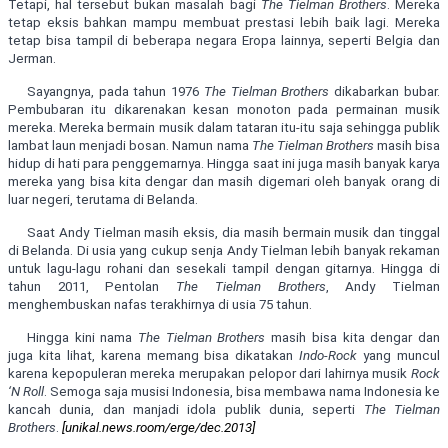
Tetapi, hal tersebut bukan masalah bagi
The Tielman Brothers
. Mereka
tetap eksis bahkan mampu membuat prestasi lebih baik lagi. Mereka
tetap bisa tampil di beberapa negara Eropa lainnya, seperti Belgia dan
Jerman.
Sayangnya, pada tahun 1976
The Tielman Brothers
dikabarkan bubar.
Pembubaran itu dikarenakan kesan monoton pada permainan musik
mereka. Mereka bermain musik dalam tataran itu-itu saja sehingga publik
lambat laun menjadi bosan. Namun nama
The Tielman Brothers
masih bisa
hidup di hati para penggemarnya. Hingga saat ini juga masih banyak karya
mereka yang bisa kita dengar dan masih digemari oleh banyak orang di
luar negeri, terutama di Belanda.
Saat Andy Tielman masih eksis, dia masih bermain musik dan tinggal
di Belanda. Di usia yang cukup senja Andy Tielman lebih banyak rekaman
untuk lagu-lagu rohani dan sesekali tampil dengan gitarnya. Hingga di
tahun 2011, Pentolan
The Tielman Brothers
, Andy Tielman
menghembuskan nafas terakhirnya di usia 75 tahun.
Hingga kini nama
The Tielman Brothers
masih bisa kita dengar dan
juga kita lihat, karena memang bisa dikatakan
Indo-Rock
yang muncul
karena kepopuleran mereka merupakan pelopor dari lahirnya musik
Rock
‘N Roll
. Semoga saja musisi Indonesia, bisa membawa nama Indonesia ke
kancah dunia, dan manjadi idola publik dunia, seperti
The Tielman
Brothers
.
[unikal.news.room/erge/dec.2013]