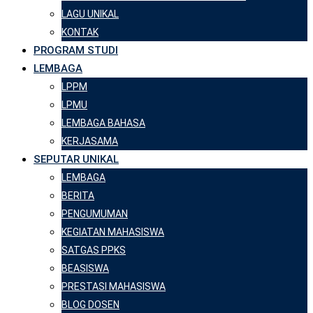
LAGU UNIKAL
KONTAK
PROGRAM STUDI
LEMBAGA
LPPM
LPMU
LEMBAGA BAHASA
KERJASAMA
SEPUTAR UNIKAL
LEMBAGA
BERITA
PENGUMUMAN
KEGIATAN MAHASISWA
SATGAS PPKS
BEASISWA
PRESTASI MAHASISWA
BLOG DOSEN