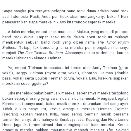
Siapa sangka jika ternyata pelopor band rock dunia adalah band rock
asal Indonesia. Pasti, Anda pun tidak akan menyangkanya bukan? Nah,
penasaran kan siapa mereka ini? Ayo kita tengok sejenak mereka.
Adalah mereka, empat anak muda asal Maluku, yang menjadi pelopor
band rock dunia. Empat anak muda dalam spirit rock ini mulanya
membentuk sebuah band rock yang diberi nama
The Timor Rhytm
Brothers
. Tetapi, tak berselang lama, mereka pun mengubah namanya
menjadi
The Four Tielman Brothers
. Alasannya cukup sederhana, karena
mereka lahir dari keluarga Tielman.
Ya, empat Tielman bersaudara ini terdiri atas Andy Tielman (gitar,
vokal), Reggy Tielman (rhytm gitar, vokal), Phonton Tielman (double
bass, vokal) serta Loulou Tielman (drum, vokal). Lalu, kira-kira siapakah
mereka ini sesungguhnya?
Jika menelisik bakat bermusik mereka, sebenarnya mereka tergolong
bukan sebagai orang yang awam dalam dunia musik. Mengapa begitu?
Karena usut punya usut, bakat musik mereka diturunkan dari sang ayah.
Tidak cukup hanya itu, kedua orangtua mereka, Herman Tielman
(
seorang kapten tentara KNIL, yang sering bermain musik bersama
teman-temannya di rumahnya di Surabaya, asal Kupang)
dan Flora Lorine
Hess juga ikut memotivasi dan menginspirasi karir mereka. Kedua
orangtua mereka bahkan mau-maunya menjadi manajer
The Tielman