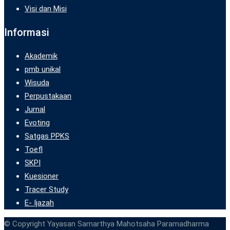
Visi dan Misi
Informasi
Akademik
pmb unikal
Wisuda
Perpustakaan
Jurnal
Evoting
Satgas PPKS
Toefl
SKPI
Kuesioner
Tracer Study
E- Ijazah
© Copyright Yayasan Samarthya Mahotsaha Paramadharma