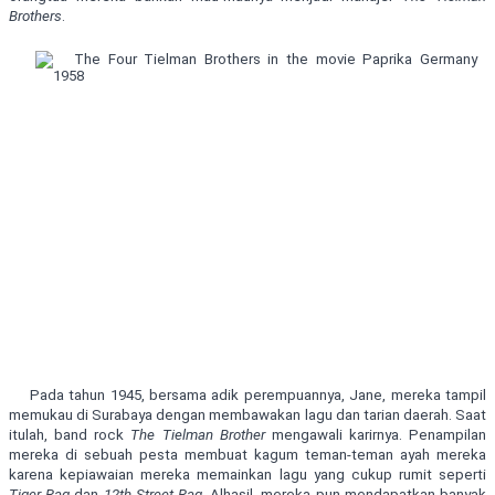
Brothers
.
Pada tahun 1945, bersama adik perempuannya, Jane, mereka tampil
memukau di Surabaya dengan membawakan lagu dan tarian daerah. Saat
itulah, band rock
The Tielman Brother
mengawali karirnya. Penampilan
mereka di sebuah pesta membuat kagum teman-teman ayah mereka
karena kepiawaian mereka memainkan lagu yang cukup rumit seperti
Tiger Rag
dan
12th Street Rag
. Alhasil, mereka pun mendapatkan banyak