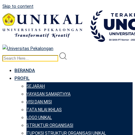
Skip to content
BERANDA
PROFIL
SEJARAH
YAYASAN SAMARTHYA
VISI DAN MISI
TATA NILAI IKHLAS
LOGO UNIKAL
STRUKTUR ORGANISASI
TUPOKSI STRUKTUR ORGANISASI UNIKAL