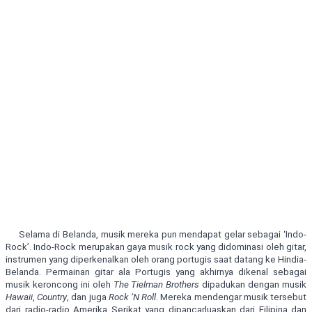
Selama di Belanda, musik mereka pun mendapat gelar sebagai ‘Indo-
Rock’. Indo-Rock merupakan gaya musik rock yang didominasi oleh gitar,
instrumen yang diperkenalkan oleh orang portugis saat datang ke Hindia-
Belanda. Permainan gitar ala Portugis yang akhirnya dikenal sebagai
musik keroncong ini oleh
The Tielman Brothers
dipadukan dengan musik
Hawaii
,
Country
, dan juga
Rock ‘N Roll
. Mereka mendengar musik tersebut
dari radio-radio Amerika Serikat yang dipancarluaskan dari Filipina dan