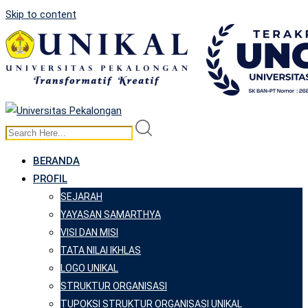
Skip to content
BERANDA
PROFIL
SEJARAH
YAYASAN SAMARTHYA
VISI DAN MISI
TATA NILAI IKHLAS
LOGO UNIKAL
STRUKTUR ORGANISASI
TUPOKSI STRUKTUR ORGANISASI UNIKAL