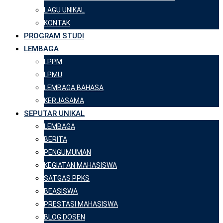
LAGU UNIKAL
KONTAK
PROGRAM STUDI
LEMBAGA
LPPM
LPMU
LEMBAGA BAHASA
KERJASAMA
SEPUTAR UNIKAL
LEMBAGA
BERITA
PENGUMUMAN
KEGIATAN MAHASISWA
SATGAS PPKS
BEASISWA
PRESTASI MAHASISWA
BLOG DOSEN