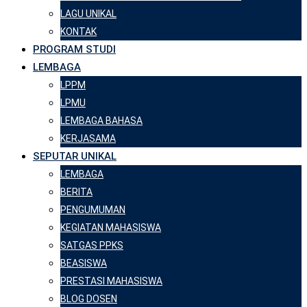
LAGU UNIKAL
KONTAK
PROGRAM STUDI
LEMBAGA
LPPM
LPMU
LEMBAGA BAHASA
KERJASAMA
SEPUTAR UNIKAL
LEMBAGA
BERITA
PENGUMUMAN
KEGIATAN MAHASISWA
SATGAS PPKS
BEASISWA
PRESTASI MAHASISWA
BLOG DOSEN