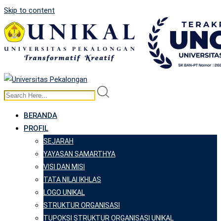
Skip to content
BERANDA
PROFIL
SEJARAH
YAYASAN SAMARTHYA
VISI DAN MISI
TATA NILAI IKHLAS
LOGO UNIKAL
STRUKTUR ORGANISASI
TUPOKSI STRUKTUR ORGANISASI UNIKAL