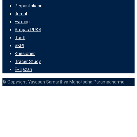
Perpustakaan
Jurnal
Evoting
Satgas PPKS
Toefl
SKPI
Kuesioner
Tracer Study
E- Ijazah
© Copyright Yayasan Samarthya Mahotsaha Paramadharma