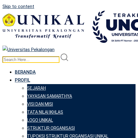
Skip to content
BERANDA
PROFIL
SEJARAH
YAYASAN SAMARTHYA
VISI DAN MISI
TATA NILAI IKHLAS
LOGO UNIKAL
STRUKTUR ORGANISASI
TUPOKSI STRUKTUR ORGANISASI UNIKAL