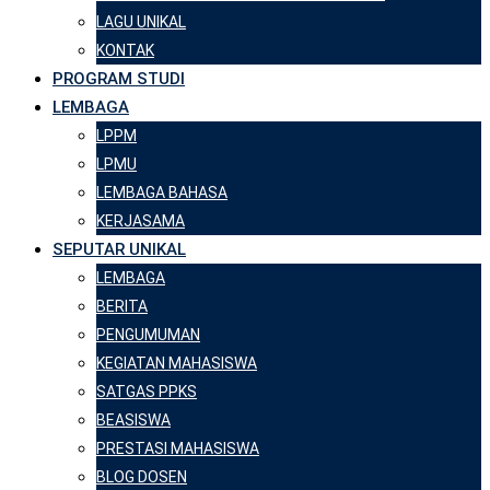
LAGU UNIKAL
KONTAK
PROGRAM STUDI
LEMBAGA
LPPM
LPMU
LEMBAGA BAHASA
KERJASAMA
SEPUTAR UNIKAL
LEMBAGA
BERITA
PENGUMUMAN
KEGIATAN MAHASISWA
SATGAS PPKS
BEASISWA
PRESTASI MAHASISWA
BLOG DOSEN