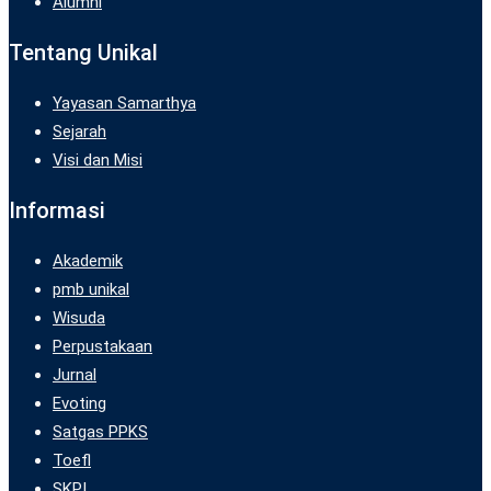
Alumni
Tentang Unikal
Yayasan Samarthya
Sejarah
Visi dan Misi
Informasi
Akademik
pmb unikal
Wisuda
Perpustakaan
Jurnal
Evoting
Satgas PPKS
Toefl
SKPI