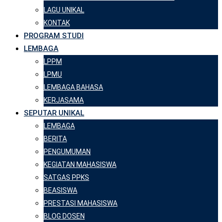
LAGU UNIKAL
KONTAK
PROGRAM STUDI
LEMBAGA
LPPM
LPMU
LEMBAGA BAHASA
KERJASAMA
SEPUTAR UNIKAL
LEMBAGA
BERITA
PENGUMUMAN
KEGIATAN MAHASISWA
SATGAS PPKS
BEASISWA
PRESTASI MAHASISWA
BLOG DOSEN