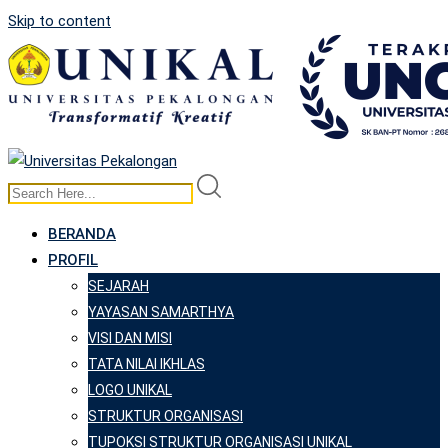
Skip to content
BERANDA
PROFIL
SEJARAH
YAYASAN SAMARTHYA
VISI DAN MISI
TATA NILAI IKHLAS
LOGO UNIKAL
STRUKTUR ORGANISASI
TUPOKSI STRUKTUR ORGANISASI UNIKAL