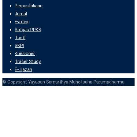
Perpustakaan
Jurnal
Evoting
Satgas PPKS
Toefl
SKPI
Kuesioner
Tracer Study
E- Ijazah
© Copyright Yayasan Samarthya Mahotsaha Paramadharma