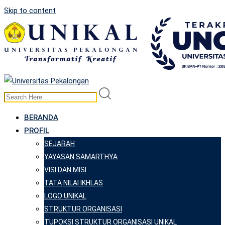
Skip to content
BERANDA
PROFIL
SEJARAH
YAYASAN SAMARTHYA
VISI DAN MISI
TATA NILAI IKHLAS
LOGO UNIKAL
STRUKTUR ORGANISASI
TUPOKSI STRUKTUR ORGANISASI UNIKAL