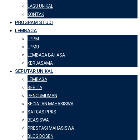
LAGU UNIKAL
KONTAK
PROGRAM STUDI
LEMBAGA
LPPM
LPMU
LEMBAGA BAHASA
KERJASAMA
SEPUTAR UNIKAL
LEMBAGA
BERITA
PENGUMUMAN
KEGIATAN MAHASISWA
SATGAS PPKS
BEASISWA
PRESTASI MAHASISWA
BLOG DOSEN