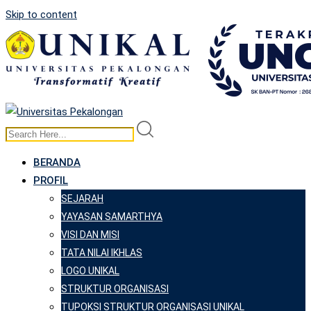
Skip to content
BERANDA
PROFIL
SEJARAH
YAYASAN SAMARTHYA
VISI DAN MISI
TATA NILAI IKHLAS
LOGO UNIKAL
STRUKTUR ORGANISASI
TUPOKSI STRUKTUR ORGANISASI UNIKAL