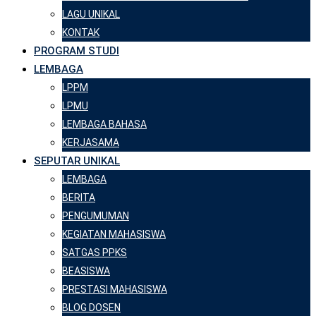
LAGU UNIKAL
KONTAK
PROGRAM STUDI
LEMBAGA
LPPM
LPMU
LEMBAGA BAHASA
KERJASAMA
SEPUTAR UNIKAL
LEMBAGA
BERITA
PENGUMUMAN
KEGIATAN MAHASISWA
SATGAS PPKS
BEASISWA
PRESTASI MAHASISWA
BLOG DOSEN