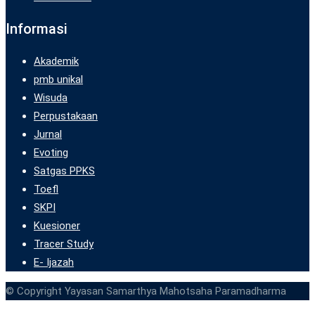
Informasi
Akademik
pmb unikal
Wisuda
Perpustakaan
Jurnal
Evoting
Satgas PPKS
Toefl
SKPI
Kuesioner
Tracer Study
E- Ijazah
© Copyright Yayasan Samarthya Mahotsaha Paramadharma