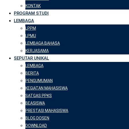
KONTAK
PROGRAM STUDI
LEMBAGA
LPPM
LPMU
LEMBAGA BAHASA
KERJASAMA
SEPUTAR UNIKAL
LEMBAGA
BERITA
PENGUMUMAN
KEGIATAN MAHASISWA
SATGAS PPKS
BEASISWA
PRESTASI MAHASISWA
BLOG DOSEN
DOWNLOAD