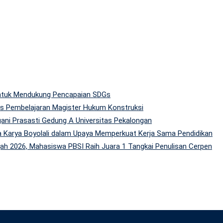
 untuk Mendukung Pencapaian SDGs
tas Pembelajaran Magister Hukum Konstruksi
gani Prasasti Gedung A Universitas Pekalongan
 Karya Boyolali dalam Upaya Memperkuat Kerja Sama Pendidikan
h 2026, Mahasiswa PBSI Raih Juara 1 Tangkai Penulisan Cerpen