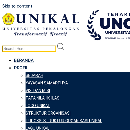
Skip to content
BERANDA
PROFIL
SEJARAH
YAYASAN SAMARTHYA
VISI DAN MISI
TATA NILAI IKHLAS
LOGO UNIKAL
STRUKTUR ORGANISASI
TUPOKSI STRUKTUR ORGANISASI UNIKAL
LAGU UNIKAL