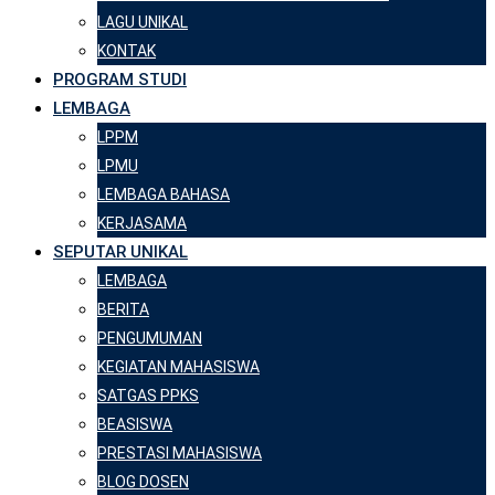
LAGU UNIKAL
KONTAK
PROGRAM STUDI
LEMBAGA
LPPM
LPMU
LEMBAGA BAHASA
KERJASAMA
SEPUTAR UNIKAL
LEMBAGA
BERITA
PENGUMUMAN
KEGIATAN MAHASISWA
SATGAS PPKS
BEASISWA
PRESTASI MAHASISWA
BLOG DOSEN