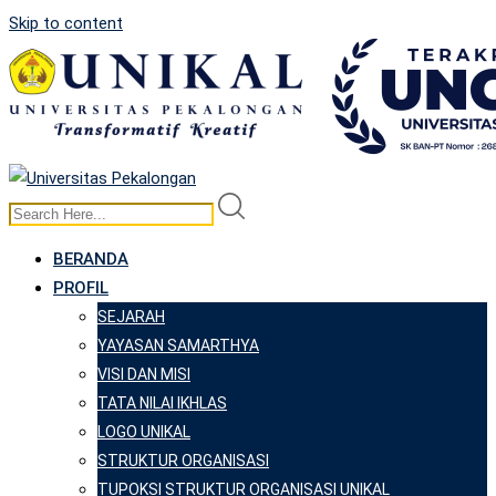
Skip to content
BERANDA
PROFIL
SEJARAH
YAYASAN SAMARTHYA
VISI DAN MISI
TATA NILAI IKHLAS
LOGO UNIKAL
STRUKTUR ORGANISASI
TUPOKSI STRUKTUR ORGANISASI UNIKAL