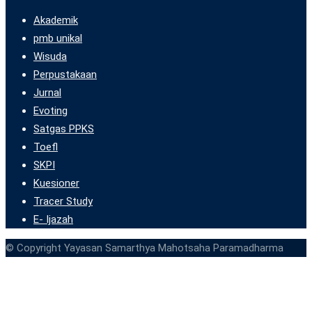
Akademik
pmb unikal
Wisuda
Perpustakaan
Jurnal
Evoting
Satgas PPKS
Toefl
SKPI
Kuesioner
Tracer Study
E- Ijazah
© Copyright Yayasan Samarthya Mahotsaha Paramadharma