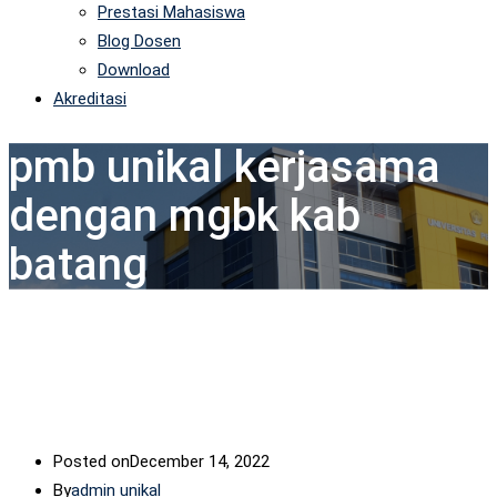
Prestasi Mahasiswa
Blog Dosen
Download
Akreditasi
pmb unikal kerjasama
dengan mgbk kab
batang
Posted on
December 14, 2022
By
admin unikal