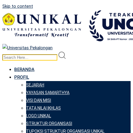
Skip to content
BERANDA
PROFIL
SEJARAH
YAYASAN SAMARTHYA
VISI DAN MISI
TATA NILAI IKHLAS
LOGO UNIKAL
STRUKTUR ORGANISASI
TUPOKSI STRUKTUR ORGANISASI UNIKAL