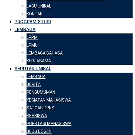
LAGU UNIKAL
KONTAK
PROGRAM STUDI
LEMBAGA
LPPM
LPMU
LEMBAGA BAHASA
KERJASAMA
SEPUTAR UNIKAL
LEMBAGA
BERITA
PENGUMUMAN
KEGIATAN MAHASISWA
SATGAS PPKS
BEASISWA
PRESTASI MAHASISWA
BLOG DOSEN