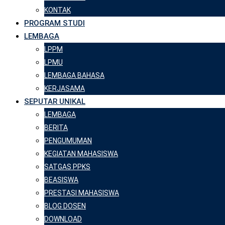
KONTAK
PROGRAM STUDI
LEMBAGA
LPPM
LPMU
LEMBAGA BAHASA
KERJASAMA
SEPUTAR UNIKAL
LEMBAGA
BERITA
PENGUMUMAN
KEGIATAN MAHASISWA
SATGAS PPKS
BEASISWA
PRESTASI MAHASISWA
BLOG DOSEN
DOWNLOAD