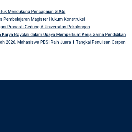
 untuk Mendukung Pencapaian SDGs
tas Pembelajaran Magister Hukum Konstruksi
gani Prasasti Gedung A Universitas Pekalongan
 Karya Boyolali dalam Upaya Memperkuat Kerja Sama Pendidikan
h 2026, Mahasiswa PBSI Raih Juara 1 Tangkai Penulisan Cerpen