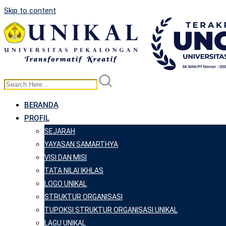
Skip to content
BERANDA
PROFIL
SEJARAH
YAYASAN SAMARTHYA
VISI DAN MISI
TATA NILAI IKHLAS
LOGO UNIKAL
STRUKTUR ORGANISASI
TUPOKSI STRUKTUR ORGANISASI UNIKAL
LAGU UNIKAL