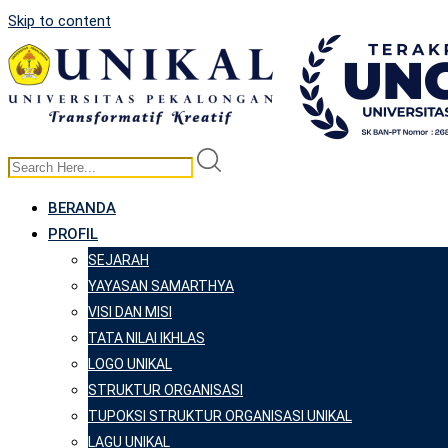
Skip to content
BERANDA
PROFIL
SEJARAH
YAYASAN SAMARTHYA
VISI DAN MISI
TATA NILAI IKHLAS
LOGO UNIKAL
STRUKTUR ORGANISASI
TUPOKSI STRUKTUR ORGANISASI UNIKAL
LAGU UNIKAL