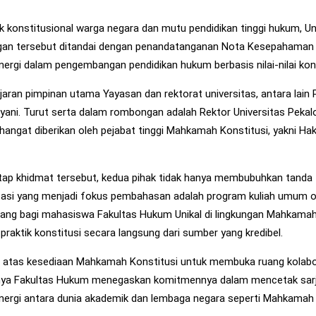
konstitusional warga negara dan mutu pendidikan tinggi hukum, U
jungan tersebut ditandai dengan penandatanganan Nota Kesepahaman 
gi dalam pengembangan pendidikan hukum berbasis nilai-nilai kons
 jajaran pimpinan utama Yayasan dan rektorat universitas, antara la
ryani. Turut serta dalam rombongan adalah Rektor Universitas Pekalo
ngat diberikan oleh pejabat tinggi Mahkamah Konstitusi, yakni Hakim K
ap khidmat tersebut, kedua pihak tidak hanya membubuhkan tanda
entasi yang menjadi fokus pembahasan adalah program kuliah umum o
 magang bagi mahasiswa Fakultas Hukum Unikal di lingkungan Mahkam
tik konstitusi secara langsung dari sumber yang kredibel.
tas kesediaan Mahkamah Konstitusi untuk membuka ruang kolaborasi
susnya Fakultas Hukum menegaskan komitmennya dalam mencetak sarj
nergi antara dunia akademik dan lembaga negara seperti Mahkamah K