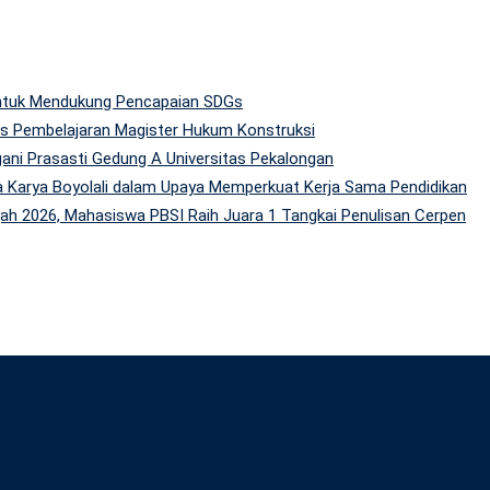
 untuk Mendukung Pencapaian SDGs
tas Pembelajaran Magister Hukum Konstruksi
gani Prasasti Gedung A Universitas Pekalongan
 Karya Boyolali dalam Upaya Memperkuat Kerja Sama Pendidikan
h 2026, Mahasiswa PBSI Raih Juara 1 Tangkai Penulisan Cerpen