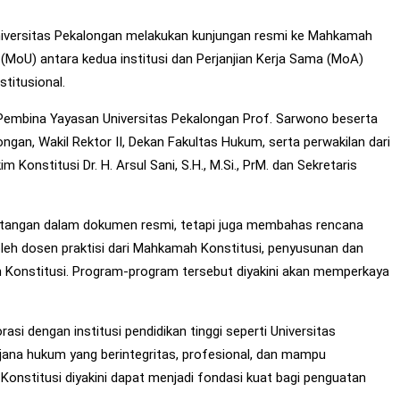
niversitas Pekalongan melakukan kunjungan resmi ke Mahkamah
(MoU) antara kedua institusi dan Perjanjian Kerja Sama (MoA)
titusional.
in Pembina Yayasan Universitas Pekalongan Prof. Sarwono beserta
ngan, Wakil Rektor II, Dekan Fakultas Hukum, serta perwakilan dari
onstitusi Dr. H. Arsul Sani, S.H., M.Si., PrM. dan Sekretaris
 tangan dalam dokumen resmi, tetapi juga membahas rencana
leh dosen praktisi dari Mahkamah Konstitusi, penyusunan dan
ah Konstitusi. Program-program tersebut diyakini akan memperkaya
 dengan institusi pendidikan tinggi seperti Universitas
ana hukum yang berintegritas, profesional, dan mampu
onstitusi diyakini dapat menjadi fondasi kuat bagi penguatan