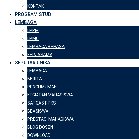
KONTAK
PROGRAM STUDI
LEMBAGA
LPPM
LPMU
LEMBAGA BAHASA
KERJASAMA
SEPUTAR UNIKAL
LEMBAGA
BERITA
PENGUMUMAN
KEGIATAN MAHASISWA
SATGAS PPKS
BEASISWA
PRESTASI MAHASISWA
BLOG DOSEN
DOWNLOAD