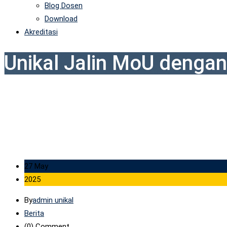
Blog Dosen
Download
Akreditasi
Unikal Jalin MoU denga
27 May
2025
By
admin unikal
Berita
(0)
Comment