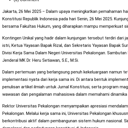
Jakarta, 26 Mei 2025 – Dalam upaya meningkatkan pemahaman hak 
Konstitusi Republik Indonesia pada hari Senin, 26 Mei 2025. Kun
bersama Fakultas Hukum, yang diharapkan mampu memperkuat siner
Kontingen Unikal yang hadir dalam kunjungan tersebut terdiri dari
istri, Ketua Yayasan Bapak Rizal, dan Sekretaris Yayasan Bapak Su
Divisi Kerja Sama Dalam Negeri Universitas Pekalongan. Sambutan ha
Jenderal MK Dr. Heru Setiawan, S.E., M.Si.
Dalam pertemuan yang berlangsung penuh kekeluargaan namun tet
implementasi nyata dari kerja sama ini. Di antara bentuk implem
penulisan artikel ilmiah untuk Jurnal Konstitusi, serta program
wawasan dan pengalaman mahasiswa dalam memahami dinamika prak
Rektor Universitas Pekalongan menyampaikan apresiasi mendalam a
Pekalongan. Melalui kerja sama ini, Universitas Pekalongan khu
berkontribusi aktif dalam pembangunan sistem hukum nasional. Si