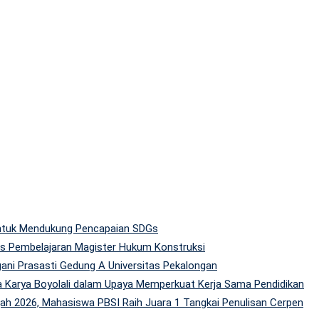
 untuk Mendukung Pencapaian SDGs
tas Pembelajaran Magister Hukum Konstruksi
gani Prasasti Gedung A Universitas Pekalongan
 Karya Boyolali dalam Upaya Memperkuat Kerja Sama Pendidikan
h 2026, Mahasiswa PBSI Raih Juara 1 Tangkai Penulisan Cerpen