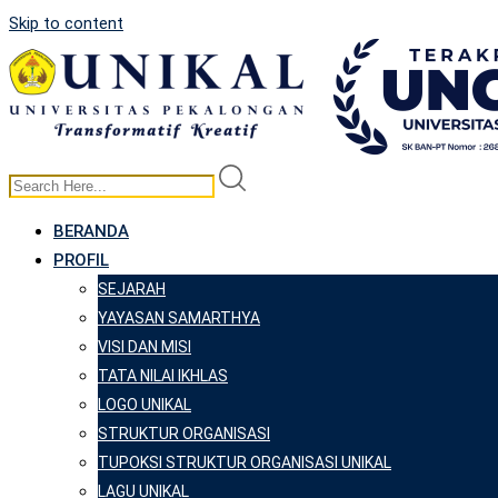
Skip to content
BERANDA
PROFIL
SEJARAH
YAYASAN SAMARTHYA
VISI DAN MISI
TATA NILAI IKHLAS
LOGO UNIKAL
STRUKTUR ORGANISASI
TUPOKSI STRUKTUR ORGANISASI UNIKAL
LAGU UNIKAL