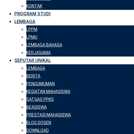
KONTAK
PROGRAM STUDI
LEMBAGA
LPPM
LPMU
LEMBAGA BAHASA
KERJASAMA
SEPUTAR UNIKAL
LEMBAGA
BERITA
PENGUMUMAN
KEGIATAN MAHASISWA
SATGAS PPKS
BEASISWA
PRESTASI MAHASISWA
BLOG DOSEN
DOWNLOAD