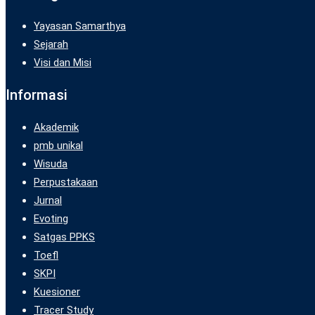
Yayasan Samarthya
Sejarah
Visi dan Misi
Informasi
Akademik
pmb unikal
Wisuda
Perpustakaan
Jurnal
Evoting
Satgas PPKS
Toefl
SKPI
Kuesioner
Tracer Study