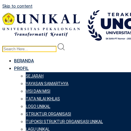
Skip to content
BERANDA
PROFIL
SEJARAH
YAYASAN SAMARTHYA
VISI DAN MISI
TATA NILAI IKHLAS
LOGO UNIKAL
STRUKTUR ORGANISASI
TUPOKSI STRUKTUR ORGANISASI UNIKAL
LAGU UNIKAL