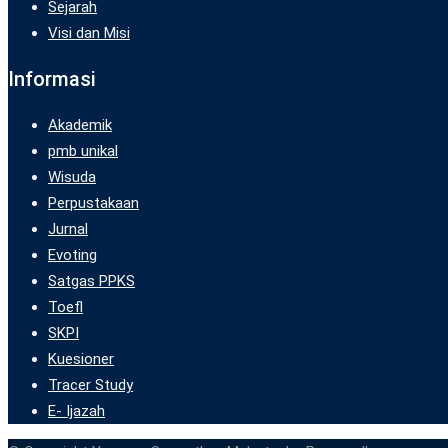
Sejarah
Visi dan Misi
Informasi
Akademik
pmb unikal
Wisuda
Perpustakaan
Jurnal
Evoting
Satgas PPKS
Toefl
SKPI
Kuesioner
Tracer Study
E- Ijazah