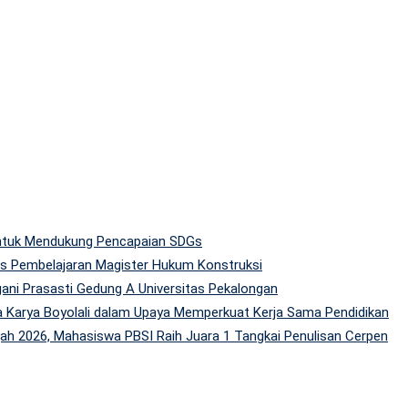
 untuk Mendukung Pencapaian SDGs
tas Pembelajaran Magister Hukum Konstruksi
gani Prasasti Gedung A Universitas Pekalongan
 Karya Boyolali dalam Upaya Memperkuat Kerja Sama Pendidikan
h 2026, Mahasiswa PBSI Raih Juara 1 Tangkai Penulisan Cerpen