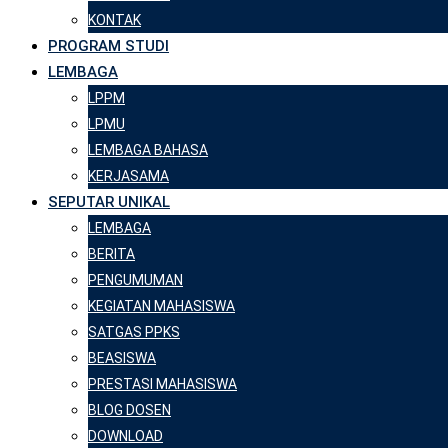
KONTAK
PROGRAM STUDI
LEMBAGA
LPPM
LPMU
LEMBAGA BAHASA
KERJASAMA
SEPUTAR UNIKAL
LEMBAGA
BERITA
PENGUMUMAN
KEGIATAN MAHASISWA
SATGAS PPKS
BEASISWA
PRESTASI MAHASISWA
BLOG DOSEN
DOWNLOAD