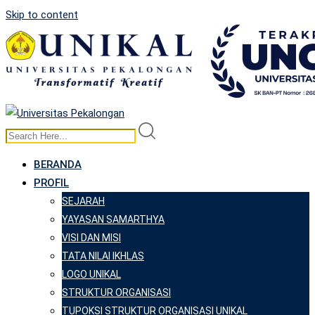
Skip to content
BERANDA
PROFIL
SEJARAH
YAYASAN SAMARTHYA
VISI DAN MISI
TATA NILAI IKHLAS
LOGO UNIKAL
STRUKTUR ORGANISASI
TUPOKSI STRUKTUR ORGANISASI UNIKAL