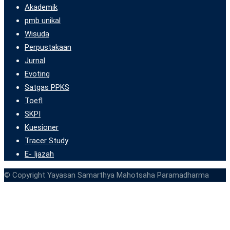
Akademik
pmb unikal
Wisuda
Perpustakaan
Jurnal
Evoting
Satgas PPKS
Toefl
SKPI
Kuesioner
Tracer Study
E- Ijazah
© Copyright Yayasan Samarthya Mahotsaha Paramadharma