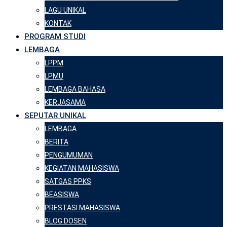
LAGU UNIKAL
KONTAK
PROGRAM STUDI
LEMBAGA
LPPM
LPMU
LEMBAGA BAHASA
KERJASAMA
SEPUTAR UNIKAL
LEMBAGA
BERITA
PENGUMUMAN
KEGIATAN MAHASISWA
SATGAS PPKS
BEASISWA
PRESTASI MAHASISWA
BLOG DOSEN