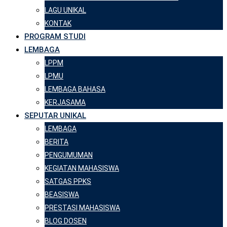
LAGU UNIKAL
KONTAK
PROGRAM STUDI
LEMBAGA
LPPM
LPMU
LEMBAGA BAHASA
KERJASAMA
SEPUTAR UNIKAL
LEMBAGA
BERITA
PENGUMUMAN
KEGIATAN MAHASISWA
SATGAS PPKS
BEASISWA
PRESTASI MAHASISWA
BLOG DOSEN