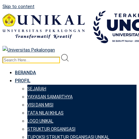
Skip to content
BERANDA
PROFIL
SEJARAH
YAYASAN SAMARTHYA
VISI DAN MISI
TATA NILAI IKHLAS
LOGO UNIKAL
STRUKTUR ORGANISASI
TUPOKSI STRUKTUR ORGANISASI UNIKAL