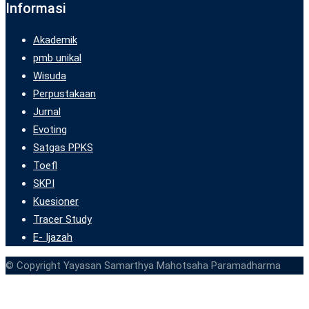
Informasi
Akademik
pmb unikal
Wisuda
Perpustakaan
Jurnal
Evoting
Satgas PPKS
Toefl
SKPI
Kuesioner
Tracer Study
E- Ijazah
© Copyright Yayasan Samarthya Mahotsaha Paramadharma