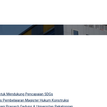
 untuk Mendukung Pencapaian SDGs
tas Pembelajaran Magister Hukum Konstruksi
gani Prasasti Gedung A Universitas Pekalongan