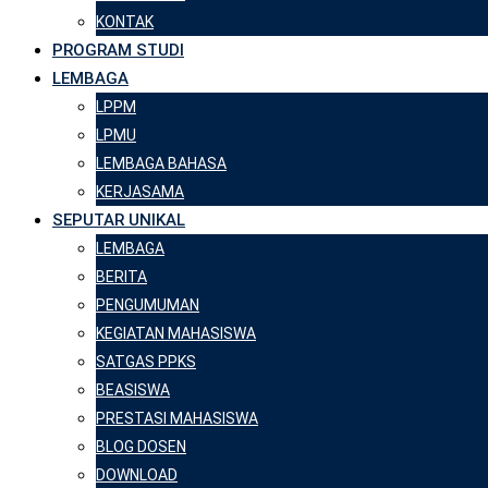
KONTAK
PROGRAM STUDI
LEMBAGA
LPPM
LPMU
LEMBAGA BAHASA
KERJASAMA
SEPUTAR UNIKAL
LEMBAGA
BERITA
PENGUMUMAN
KEGIATAN MAHASISWA
SATGAS PPKS
BEASISWA
PRESTASI MAHASISWA
BLOG DOSEN
DOWNLOAD