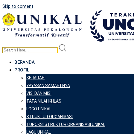
Skip to content
BERANDA
PROFIL
SEJARAH
YAYASAN SAMARTHYA
VISI DAN MISI
TATA NILAI IKHLAS
LOGO UNIKAL
STRUKTUR ORGANISASI
TUPOKSI STRUKTUR ORGANISASI UNIKAL
LAGU UNIKAL