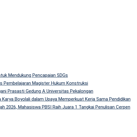
 untuk Mendukung Pencapaian SDGs
tas Pembelajaran Magister Hukum Konstruksi
gani Prasasti Gedung A Universitas Pekalongan
 Karya Boyolali dalam Upaya Memperkuat Kerja Sama Pendidikan
h 2026, Mahasiswa PBSI Raih Juara 1 Tangkai Penulisan Cerpen