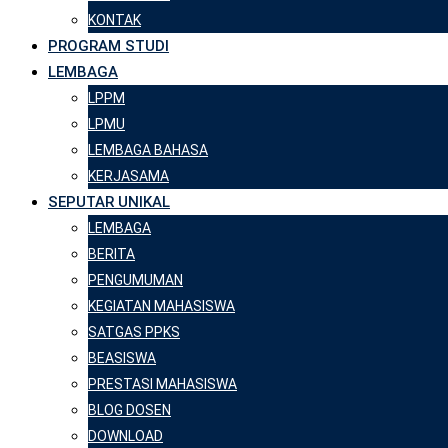
KONTAK
PROGRAM STUDI
LEMBAGA
LPPM
LPMU
LEMBAGA BAHASA
KERJASAMA
SEPUTAR UNIKAL
LEMBAGA
BERITA
PENGUMUMAN
KEGIATAN MAHASISWA
SATGAS PPKS
BEASISWA
PRESTASI MAHASISWA
BLOG DOSEN
DOWNLOAD