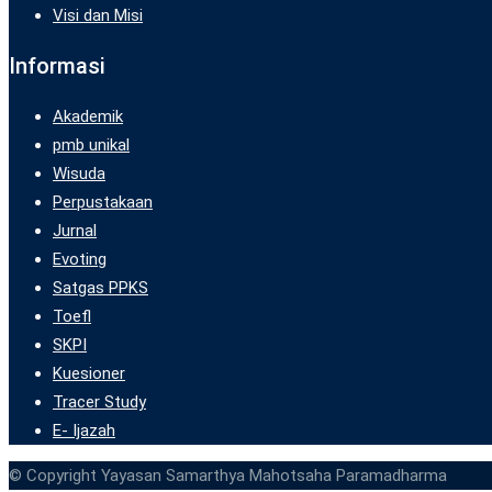
Visi dan Misi
Informasi
Akademik
pmb unikal
Wisuda
Perpustakaan
Jurnal
Evoting
Satgas PPKS
Toefl
SKPI
Kuesioner
Tracer Study
E- Ijazah
© Copyright Yayasan Samarthya Mahotsaha Paramadharma