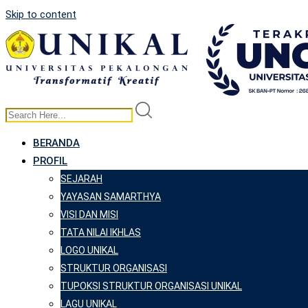
Skip to content
BERANDA
PROFIL
SEJARAH
YAYASAN SAMARTHYA
VISI DAN MISI
TATA NILAI IKHLAS
LOGO UNIKAL
STRUKTUR ORGANISASI
TUPOKSI STRUKTUR ORGANISASI UNIKAL
LAGU UNIKAL