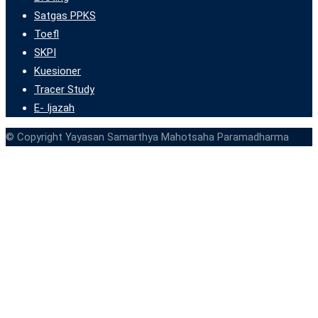
Satgas PPKS
Toefl
SKPI
Kuesioner
Tracer Study
E- Ijazah
© Copyright Yayasan Samarthya Mahotsaha Paramadharma