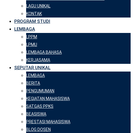
LAGU UNIKAL
KONTAK
PROGRAM STUDI
LEMBAGA
LPPM
LPMU
LEMBAGA BAHASA
KERJASAMA
SEPUTAR UNIKAL
LEMBAGA
BERITA
PENGUMUMAN
KEGIATAN MAHASISWA
SATGAS PPKS
BEASISWA
PRESTASI MAHASISWA
BLOG DOSEN