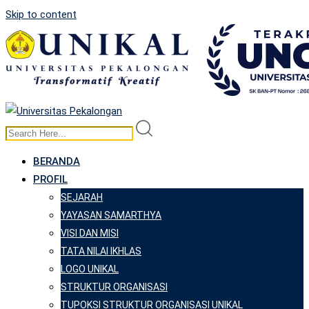
Skip to content
BERANDA
PROFIL
SEJARAH
YAYASAN SAMARTHYA
VISI DAN MISI
TATA NILAI IKHLAS
LOGO UNIKAL
STRUKTUR ORGANISASI
TUPOKSI STRUKTUR ORGANISASI UNIKAL