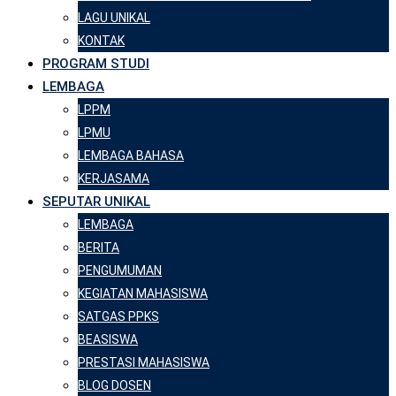
LAGU UNIKAL
KONTAK
PROGRAM STUDI
LEMBAGA
LPPM
LPMU
LEMBAGA BAHASA
KERJASAMA
SEPUTAR UNIKAL
LEMBAGA
BERITA
PENGUMUMAN
KEGIATAN MAHASISWA
SATGAS PPKS
BEASISWA
PRESTASI MAHASISWA
BLOG DOSEN