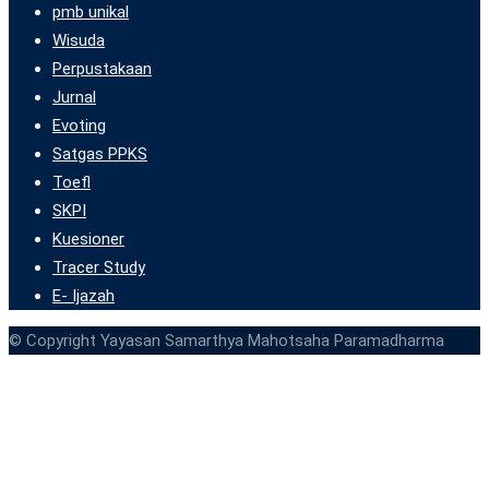
pmb unikal
Wisuda
Perpustakaan
Jurnal
Evoting
Satgas PPKS
Toefl
SKPI
Kuesioner
Tracer Study
E- Ijazah
© Copyright Yayasan Samarthya Mahotsaha Paramadharma