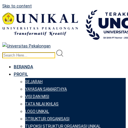
Skip to content
BERANDA
PROFIL
SEJARAH
YAYASAN SAMARTHYA
VISI DAN MISI
TATA NILAI IKHLAS
LOGO UNIKAL
STRUKTUR ORGANISASI
TUPOKSI STRUKTUR ORGANISASI UNIKAL