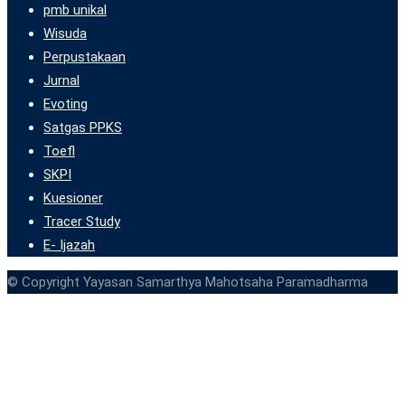
pmb unikal
Wisuda
Perpustakaan
Jurnal
Evoting
Satgas PPKS
Toefl
SKPI
Kuesioner
Tracer Study
E- Ijazah
© Copyright Yayasan Samarthya Mahotsaha Paramadharma