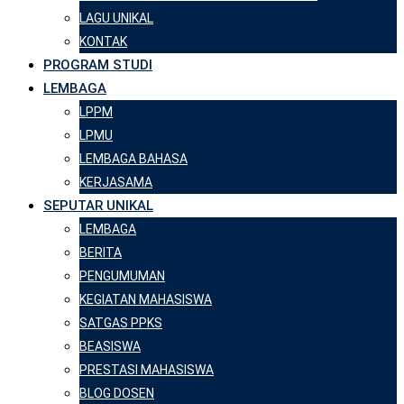
LAGU UNIKAL
KONTAK
PROGRAM STUDI
LEMBAGA
LPPM
LPMU
LEMBAGA BAHASA
KERJASAMA
SEPUTAR UNIKAL
LEMBAGA
BERITA
PENGUMUMAN
KEGIATAN MAHASISWA
SATGAS PPKS
BEASISWA
PRESTASI MAHASISWA
BLOG DOSEN