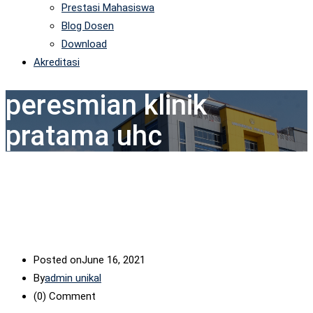
Prestasi Mahasiswa
Blog Dosen
Download
Akreditasi
peresmian klinik
pratama uhc
Posted on
June 16, 2021
By
admin unikal
(0)
Comment