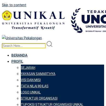
Skip to content
BERANDA
PROFIL
SEJARAH
YAYASAN SAMARTHYA
VISI DAN MISI
TATA NILAI IKHLAS
LOGO UNIKAL
STRUKTUR ORGANISASI
TUPOKSI STRUKTUR ORGANISASI UNIKAL