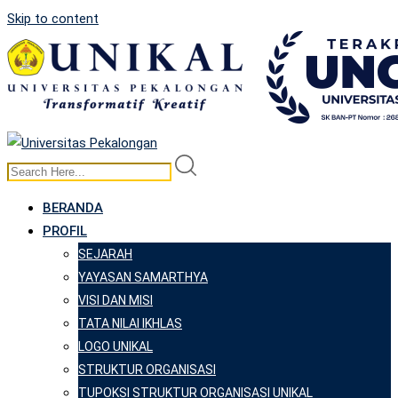
Skip to content
BERANDA
PROFIL
SEJARAH
YAYASAN SAMARTHYA
VISI DAN MISI
TATA NILAI IKHLAS
LOGO UNIKAL
STRUKTUR ORGANISASI
TUPOKSI STRUKTUR ORGANISASI UNIKAL