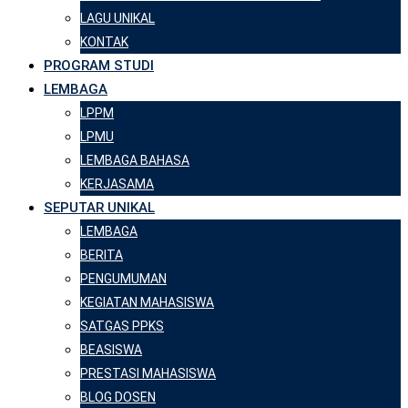
LAGU UNIKAL
KONTAK
PROGRAM STUDI
LEMBAGA
LPPM
LPMU
LEMBAGA BAHASA
KERJASAMA
SEPUTAR UNIKAL
LEMBAGA
BERITA
PENGUMUMAN
KEGIATAN MAHASISWA
SATGAS PPKS
BEASISWA
PRESTASI MAHASISWA
BLOG DOSEN