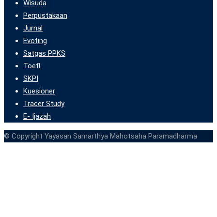
Wisuda
Perpustakaan
Jurnal
Evoting
Satgas PPKS
Toefl
SKPI
Kuesioner
Tracer Study
E- Ijazah
© Copyright Yayasan Samarthya Mahotsaha Paramadharma