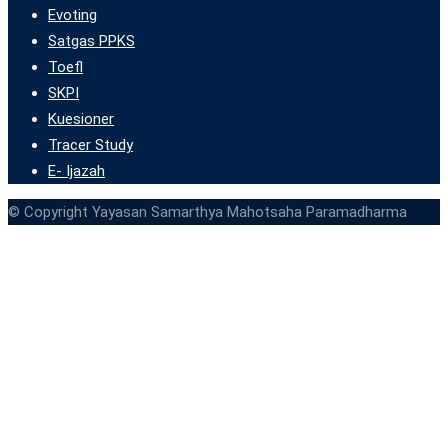
Evoting
Satgas PPKS
Toefl
SKPI
Kuesioner
Tracer Study
E- Ijazah
© Copyright Yayasan Samarthya Mahotsaha Paramadharma