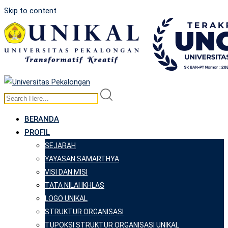
Skip to content
BERANDA
PROFIL
SEJARAH
YAYASAN SAMARTHYA
VISI DAN MISI
TATA NILAI IKHLAS
LOGO UNIKAL
STRUKTUR ORGANISASI
TUPOKSI STRUKTUR ORGANISASI UNIKAL