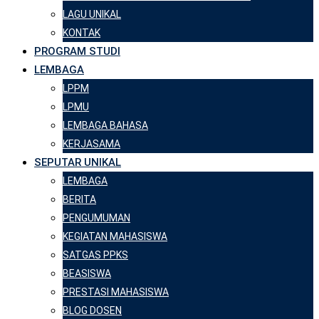
LAGU UNIKAL
KONTAK
PROGRAM STUDI
LEMBAGA
LPPM
LPMU
LEMBAGA BAHASA
KERJASAMA
SEPUTAR UNIKAL
LEMBAGA
BERITA
PENGUMUMAN
KEGIATAN MAHASISWA
SATGAS PPKS
BEASISWA
PRESTASI MAHASISWA
BLOG DOSEN