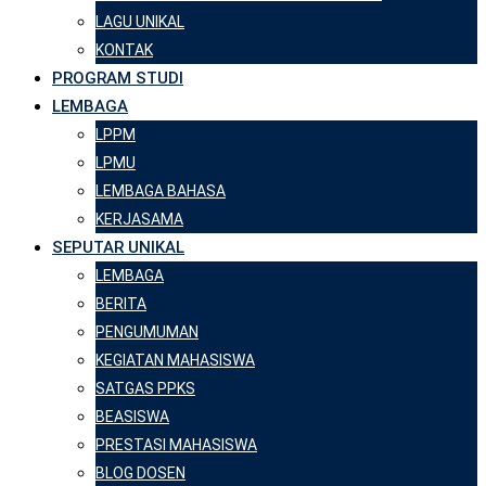
LAGU UNIKAL
KONTAK
PROGRAM STUDI
LEMBAGA
LPPM
LPMU
LEMBAGA BAHASA
KERJASAMA
SEPUTAR UNIKAL
LEMBAGA
BERITA
PENGUMUMAN
KEGIATAN MAHASISWA
SATGAS PPKS
BEASISWA
PRESTASI MAHASISWA
BLOG DOSEN