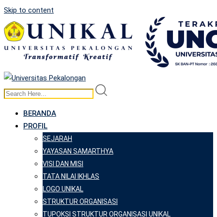
Skip to content
BERANDA
PROFIL
SEJARAH
YAYASAN SAMARTHYA
VISI DAN MISI
TATA NILAI IKHLAS
LOGO UNIKAL
STRUKTUR ORGANISASI
TUPOKSI STRUKTUR ORGANISASI UNIKAL