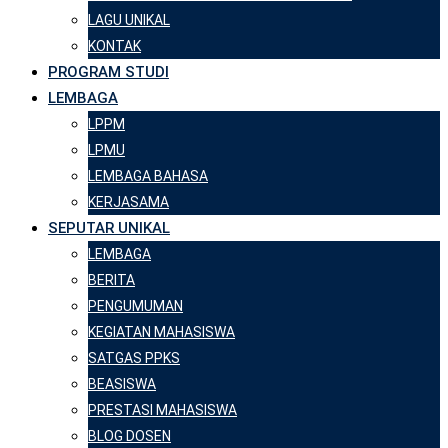
LAGU UNIKAL
KONTAK
PROGRAM STUDI
LEMBAGA
LPPM
LPMU
LEMBAGA BAHASA
KERJASAMA
SEPUTAR UNIKAL
LEMBAGA
BERITA
PENGUMUMAN
KEGIATAN MAHASISWA
SATGAS PPKS
BEASISWA
PRESTASI MAHASISWA
BLOG DOSEN