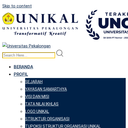
Skip to content
BERANDA
PROFIL
SEJARAH
YAYASAN SAMARTHYA
VISI DAN MISI
TATA NILAI IKHLAS
LOGO UNIKAL
STRUKTUR ORGANISASI
TUPOKSI STRUKTUR ORGANISASI UNIKAL