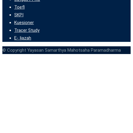
Toefl
SKPI
Kuesioner
Tracer Study
E- Ijazah
© Copyright Yayasan Samarthya Mahotsaha Paramadharma