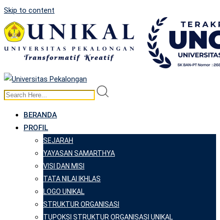
Skip to content
BERANDA
PROFIL
SEJARAH
YAYASAN SAMARTHYA
VISI DAN MISI
TATA NILAI IKHLAS
LOGO UNIKAL
STRUKTUR ORGANISASI
TUPOKSI STRUKTUR ORGANISASI UNIKAL