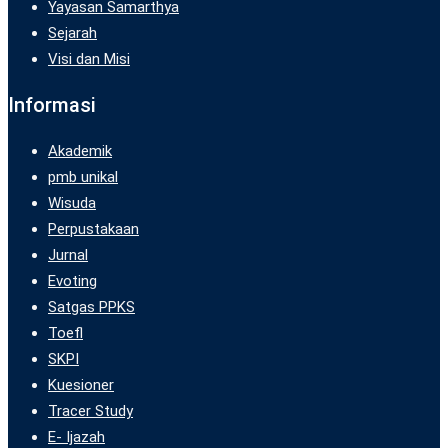
Yayasan Samarthya
Sejarah
Visi dan Misi
Informasi
Akademik
pmb unikal
Wisuda
Perpustakaan
Jurnal
Evoting
Satgas PPKS
Toefl
SKPI
Kuesioner
Tracer Study
E- Ijazah