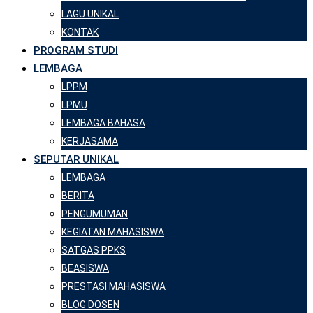
LAGU UNIKAL
KONTAK
PROGRAM STUDI
LEMBAGA
LPPM
LPMU
LEMBAGA BAHASA
KERJASAMA
SEPUTAR UNIKAL
LEMBAGA
BERITA
PENGUMUMAN
KEGIATAN MAHASISWA
SATGAS PPKS
BEASISWA
PRESTASI MAHASISWA
BLOG DOSEN