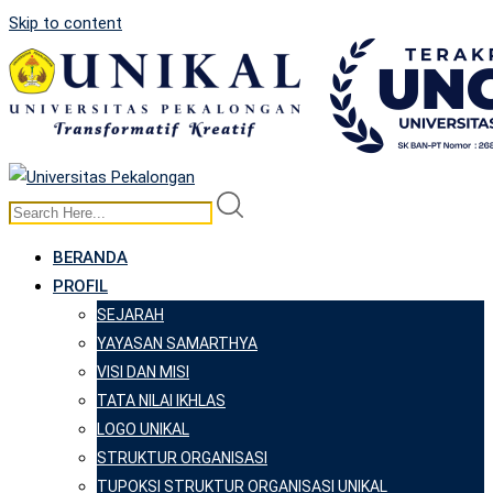
Skip to content
BERANDA
PROFIL
SEJARAH
YAYASAN SAMARTHYA
VISI DAN MISI
TATA NILAI IKHLAS
LOGO UNIKAL
STRUKTUR ORGANISASI
TUPOKSI STRUKTUR ORGANISASI UNIKAL