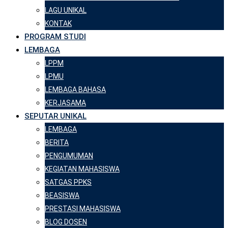
LAGU UNIKAL
KONTAK
PROGRAM STUDI
LEMBAGA
LPPM
LPMU
LEMBAGA BAHASA
KERJASAMA
SEPUTAR UNIKAL
LEMBAGA
BERITA
PENGUMUMAN
KEGIATAN MAHASISWA
SATGAS PPKS
BEASISWA
PRESTASI MAHASISWA
BLOG DOSEN