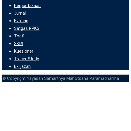
Perpustakaan
Jurnal
Evoting
Satgas PPKS
Toefl
SKPI
Kuesioner
Tracer Study
E- Ijazah
© Copyright Yayasan Samarthya Mahotsaha Paramadharma