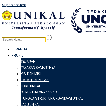
Skip to content
BERANDA
PROFIL
SEJARAH
YAYASAN SAMARTHYA
VISI DAN MISI
TATA NILAI IKHLAS
LOGO UNIKAL
STRUKTUR ORGANISASI
TUPOKSI STRUKTUR ORGANISASI UNIKAL
LAGU UNIKAL