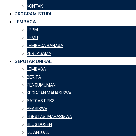
KONTAK
PROGRAM STUDI
LEMBAGA
LPPM
LPMU
LEMBAGA BAHASA
KERJASAMA
SEPUTAR UNIKAL
LEMBAGA
BERITA
PENGUMUMAN
KEGIATAN MAHASISWA
SATGAS PPKS
BEASISWA
PRESTASI MAHASISWA
BLOG DOSEN
DOWNLOAD