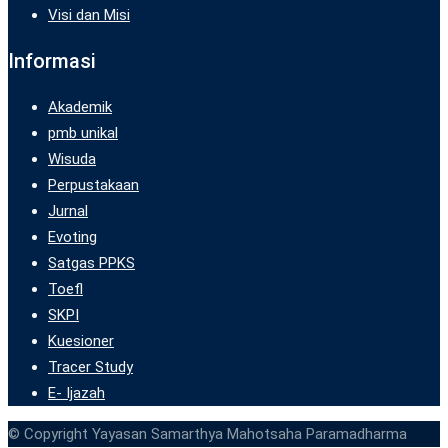
Visi dan Misi
Informasi
Akademik
pmb unikal
Wisuda
Perpustakaan
Jurnal
Evoting
Satgas PPKS
Toefl
SKPI
Kuesioner
Tracer Study
E- Ijazah
© Copyright Yayasan Samarthya Mahotsaha Paramadharma