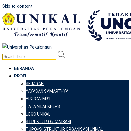
Skip to content
BERANDA
PROFIL
SEJARAH
YAYASAN SAMARTHYA
VISI DAN MISI
TATA NILAI IKHLAS
LOGO UNIKAL
STRUKTUR ORGANISASI
TUPOKSI STRUKTUR ORGANISASI UNIKAL