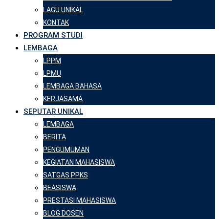
LAGU UNIKAL
KONTAK
PROGRAM STUDI
LEMBAGA
LPPM
LPMU
LEMBAGA BAHASA
KERJASAMA
SEPUTAR UNIKAL
LEMBAGA
BERITA
PENGUMUMAN
KEGIATAN MAHASISWA
SATGAS PPKS
BEASISWA
PRESTASI MAHASISWA
BLOG DOSEN