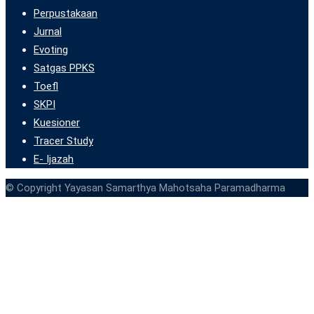
Perpustakaan
Jurnal
Evoting
Satgas PPKS
Toefl
SKPI
Kuesioner
Tracer Study
E- Ijazah
© Copyright Yayasan Samarthya Mahotsaha Paramadharma