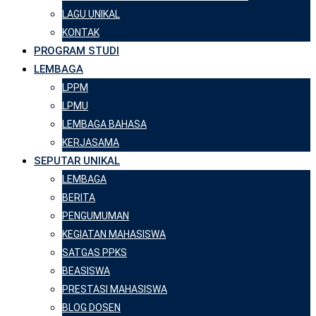
LAGU UNIKAL
KONTAK
PROGRAM STUDI
LEMBAGA
LPPM
LPMU
LEMBAGA BAHASA
KERJASAMA
SEPUTAR UNIKAL
LEMBAGA
BERITA
PENGUMUMAN
KEGIATAN MAHASISWA
SATGAS PPKS
BEASISWA
PRESTASI MAHASISWA
BLOG DOSEN