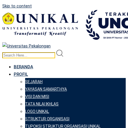
Skip to content
BERANDA
PROFIL
SEJARAH
YAYASAN SAMARTHYA
VISI DAN MISI
TATA NILAI IKHLAS
LOGO UNIKAL
STRUKTUR ORGANISASI
TUPOKSI STRUKTUR ORGANISASI UNIKAL