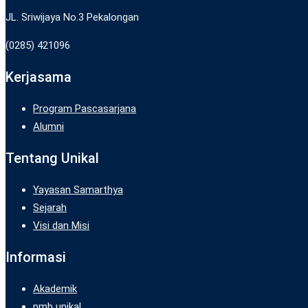
JL. Sriwijaya No.3 Pekalongan
(0285) 421096
Kerjasama
Program Pascasarjana
Alumni
Tentang Unikal
Yayasan Samarthya
Sejarah
Visi dan Misi
Informasi
Akademik
pmb unikal