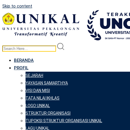
Skip to content
BERANDA
PROFIL
SEJARAH
YAYASAN SAMARTHYA
VISI DAN MISI
TATA NILAI IKHLAS
LOGO UNIKAL
STRUKTUR ORGANISASI
TUPOKSI STRUKTUR ORGANISASI UNIKAL
LAGU UNIKAL