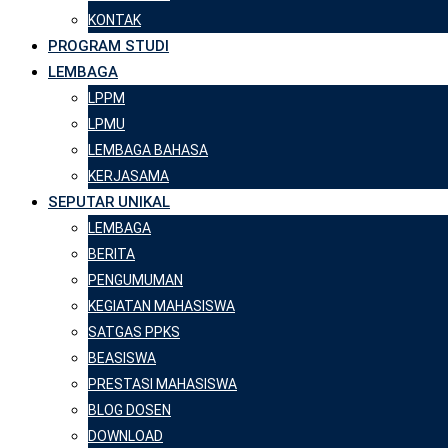
KONTAK
PROGRAM STUDI
LEMBAGA
LPPM
LPMU
LEMBAGA BAHASA
KERJASAMA
SEPUTAR UNIKAL
LEMBAGA
BERITA
PENGUMUMAN
KEGIATAN MAHASISWA
SATGAS PPKS
BEASISWA
PRESTASI MAHASISWA
BLOG DOSEN
DOWNLOAD