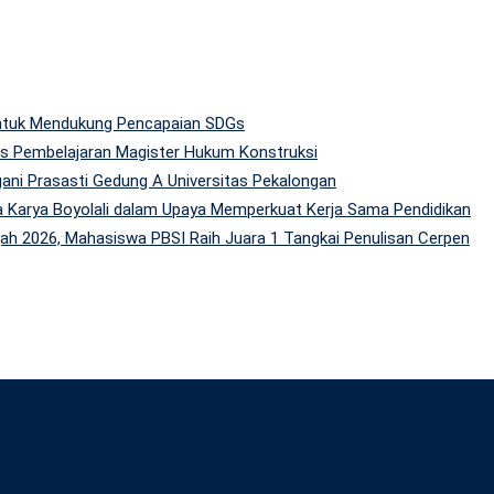
 untuk Mendukung Pencapaian SDGs
tas Pembelajaran Magister Hukum Konstruksi
gani Prasasti Gedung A Universitas Pekalongan
 Karya Boyolali dalam Upaya Memperkuat Kerja Sama Pendidikan
h 2026, Mahasiswa PBSI Raih Juara 1 Tangkai Penulisan Cerpen