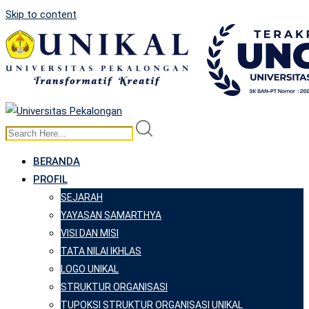
Skip to content
BERANDA
PROFIL
SEJARAH
YAYASAN SAMARTHYA
VISI DAN MISI
TATA NILAI IKHLAS
LOGO UNIKAL
STRUKTUR ORGANISASI
TUPOKSI STRUKTUR ORGANISASI UNIKAL