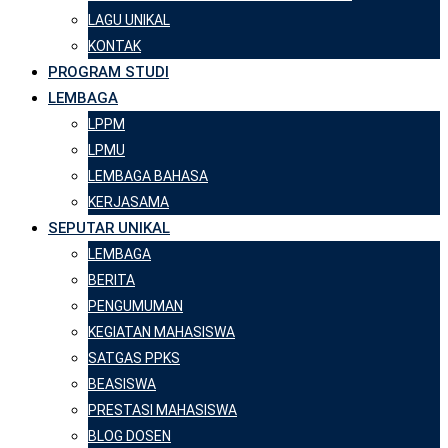
LAGU UNIKAL
KONTAK
PROGRAM STUDI
LEMBAGA
LPPM
LPMU
LEMBAGA BAHASA
KERJASAMA
SEPUTAR UNIKAL
LEMBAGA
BERITA
PENGUMUMAN
KEGIATAN MAHASISWA
SATGAS PPKS
BEASISWA
PRESTASI MAHASISWA
BLOG DOSEN