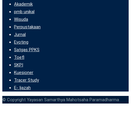
Akademik
pmb unikal
Wisuda
Perpustakaan
Jurnal
Evoting
Satgas PPKS
Toefl
SKPI
Kuesioner
Tracer Study
E- Ijazah
© Copyright Yayasan Samarthya Mahotsaha Paramadharma