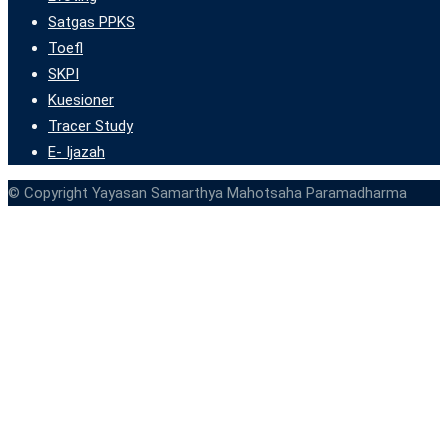
Satgas PPKS
Toefl
SKPI
Kuesioner
Tracer Study
E- Ijazah
© Copyright Yayasan Samarthya Mahotsaha Paramadharma