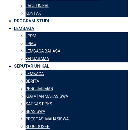
LAGU UNIKAL
KONTAK
PROGRAM STUDI
LEMBAGA
LPPM
LPMU
LEMBAGA BAHASA
KERJASAMA
SEPUTAR UNIKAL
LEMBAGA
BERITA
PENGUMUMAN
KEGIATAN MAHASISWA
SATGAS PPKS
BEASISWA
PRESTASI MAHASISWA
BLOG DOSEN