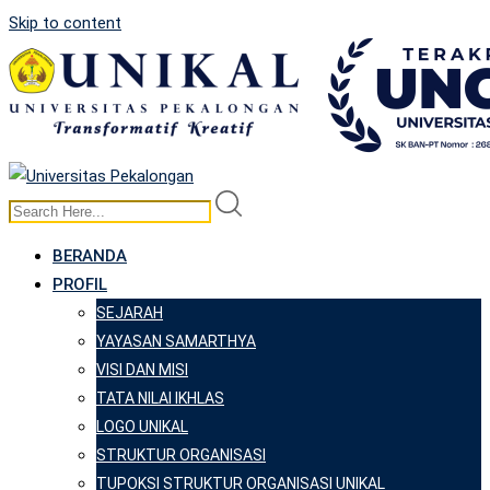
Skip to content
BERANDA
PROFIL
SEJARAH
YAYASAN SAMARTHYA
VISI DAN MISI
TATA NILAI IKHLAS
LOGO UNIKAL
STRUKTUR ORGANISASI
TUPOKSI STRUKTUR ORGANISASI UNIKAL