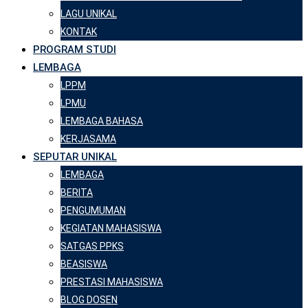
LAGU UNIKAL
KONTAK
PROGRAM STUDI
LEMBAGA
LPPM
LPMU
LEMBAGA BAHASA
KERJASAMA
SEPUTAR UNIKAL
LEMBAGA
BERITA
PENGUMUMAN
KEGIATAN MAHASISWA
SATGAS PPKS
BEASISWA
PRESTASI MAHASISWA
BLOG DOSEN