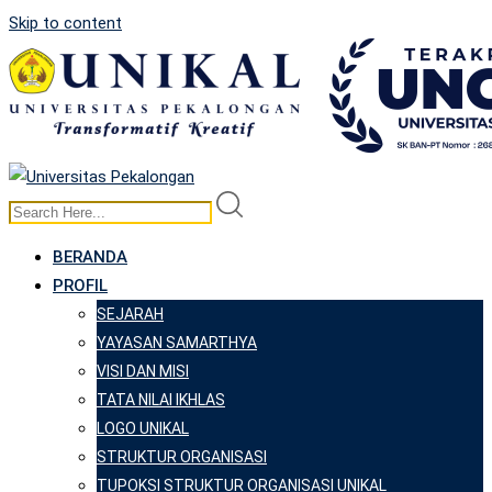
Skip to content
BERANDA
PROFIL
SEJARAH
YAYASAN SAMARTHYA
VISI DAN MISI
TATA NILAI IKHLAS
LOGO UNIKAL
STRUKTUR ORGANISASI
TUPOKSI STRUKTUR ORGANISASI UNIKAL