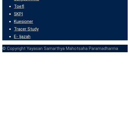
Toefl
SKPI
Kuesioner
Tracer Study
E- Ijazah
© Copyright Yayasan Samarthya Mahotsaha Paramadharma