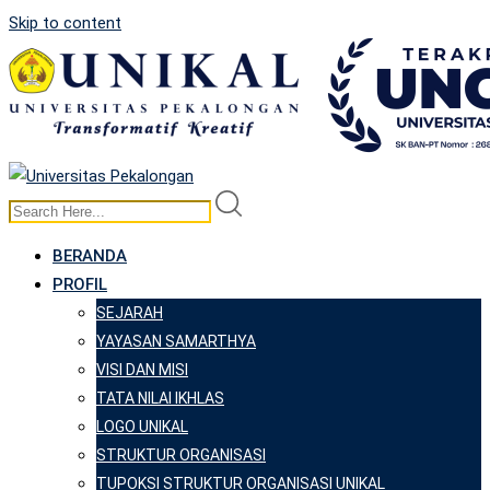
Skip to content
BERANDA
PROFIL
SEJARAH
YAYASAN SAMARTHYA
VISI DAN MISI
TATA NILAI IKHLAS
LOGO UNIKAL
STRUKTUR ORGANISASI
TUPOKSI STRUKTUR ORGANISASI UNIKAL