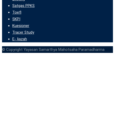
Satgas PPKS
Toefl
SKPI
Kuesioner
Tracer Study
E- Ijazah
© Copyright Yayasan Samarthya Mahotsaha Paramadharma