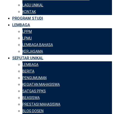
LAGU UNIKAL
KONTAK
PROGRAM STUDI
LEMBAGA
LPPM
LPMU
LEMBAGA BAHASA
KERJASAMA
SEPUTAR UNIKAL
LEMBAGA
BERITA
PENGUMUMAN
KEGIATAN MAHASISWA
SATGAS PPKS
BEASISWA
PRESTASI MAHASISWA
BLOG DOSEN