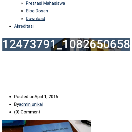
Prestasi Mahasiswa
Blog Dosen
Download
Akreditasi
12473791_1082650658
Posted on
April 1, 2016
By
admin unikal
(0)
Comment