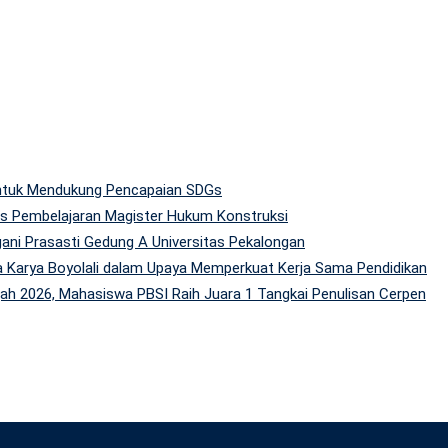
 untuk Mendukung Pencapaian SDGs
tas Pembelajaran Magister Hukum Konstruksi
gani Prasasti Gedung A Universitas Pekalongan
 Karya Boyolali dalam Upaya Memperkuat Kerja Sama Pendidikan
h 2026, Mahasiswa PBSI Raih Juara 1 Tangkai Penulisan Cerpen