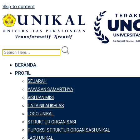
Skip to content
BERANDA
PROFIL
SEJARAH
YAYASAN SAMARTHYA
VISI DAN MISI
TATA NILAI IKHLAS
LOGO UNIKAL
STRUKTUR ORGANISASI
TUPOKSI STRUKTUR ORGANISASI UNIKAL
LAGU UNIKAL