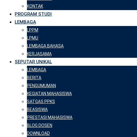
KONTAK
PROGRAM STUDI
LEMBAGA
LPPM
LPMU
LEMBAGA BAHASA
KERJASAMA
SEPUTAR UNIKAL
LEMBAGA
BERITA
PENGUMUMAN
KEGIATAN MAHASISWA
SATGAS PPKS
BEASISWA
PRESTASI MAHASISWA
BLOG DOSEN
DOWNLOAD