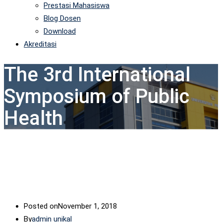
Prestasi Mahasiswa
Blog Dosen
Download
Akreditasi
The 3rd International
Symposium of Public
Health
Posted on
November 1, 2018
By
admin unikal