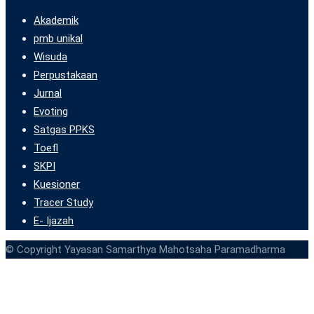
Akademik
pmb unikal
Wisuda
Perpustakaan
Jurnal
Evoting
Satgas PPKS
Toefl
SKPI
Kuesioner
Tracer Study
E- Ijazah
© Copyright Yayasan Samarthya Mahotsaha Paramadharma