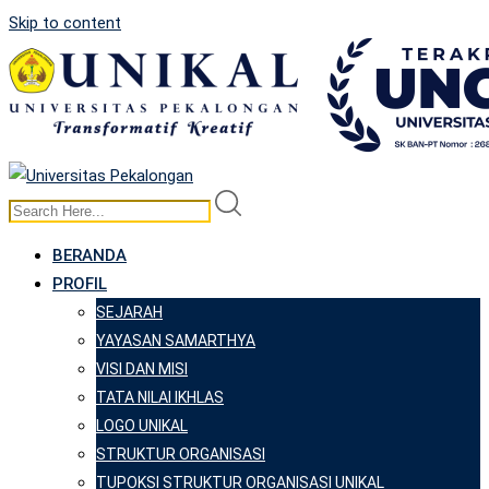
Skip to content
BERANDA
PROFIL
SEJARAH
YAYASAN SAMARTHYA
VISI DAN MISI
TATA NILAI IKHLAS
LOGO UNIKAL
STRUKTUR ORGANISASI
TUPOKSI STRUKTUR ORGANISASI UNIKAL