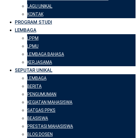
LAGU UNIKAL
KONTAK
PROGRAM STUDI
LEMBAGA
LPPM
LPMU
LEMBAGA BAHASA
KERJASAMA
SEPUTAR UNIKAL
LEMBAGA
BERITA
PENGUMUMAN
KEGIATAN MAHASISWA
SATGAS PPKS
BEASISWA
PRESTASI MAHASISWA
BLOG DOSEN