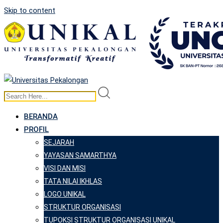
Skip to content
BERANDA
PROFIL
SEJARAH
YAYASAN SAMARTHYA
VISI DAN MISI
TATA NILAI IKHLAS
LOGO UNIKAL
STRUKTUR ORGANISASI
TUPOKSI STRUKTUR ORGANISASI UNIKAL