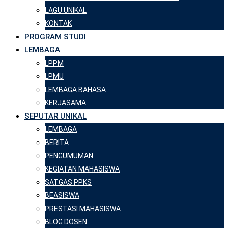
LAGU UNIKAL
KONTAK
PROGRAM STUDI
LEMBAGA
LPPM
LPMU
LEMBAGA BAHASA
KERJASAMA
SEPUTAR UNIKAL
LEMBAGA
BERITA
PENGUMUMAN
KEGIATAN MAHASISWA
SATGAS PPKS
BEASISWA
PRESTASI MAHASISWA
BLOG DOSEN