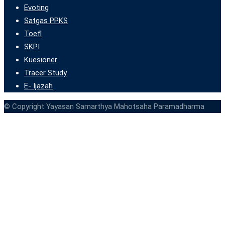
Evoting
Satgas PPKS
Toefl
SKPI
Kuesioner
Tracer Study
E- Ijazah
© Copyright Yayasan Samarthya Mahotsaha Paramadharma